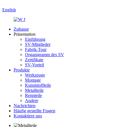
English
Zuhause
Präsentation
Einführung
SV-Mitglieder
Fabrik-Tour
Organigramm des SV
Zertifikate
SV-Vorteil
Produkte
Werkzeuge
Montage
Kunststoffteile
Metallteile
Rennteile
Andere
Nachrichten
Häufig gestellte Fragen
Kontaktiere uns